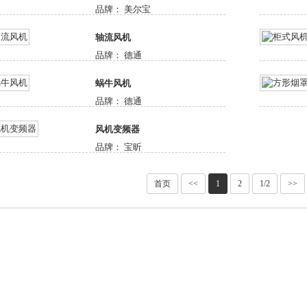
品牌：
美尔宝
型号：
轴流风机
详情点击
品牌：
德通
型号：
蜗牛风机
详情点击
品牌：
德通
型号：
风机变频器
详情点击
品牌：
宝昕
型号：
详情点击
首页
<<
1
2
1/2
>>