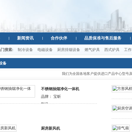
新闻资讯
合作伙伴
品质保准与售后服务
热门搜索:
制冷设备
电磁设备
厨房排烟设备
燃气炉具
西式炉具
工作
设备
我们为全国各地客户提供进口产品中心型号
不锈钢抽烟净化一体机
品牌：
宝昕
型号：
详情点击
厨房新风机